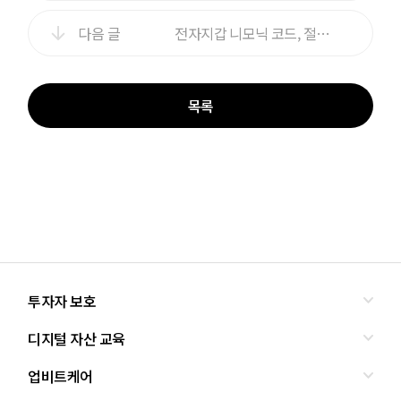
다음 글
전자지갑 니모닉 코드, 절대 알려주면 안되는 이유
목록
투자자 보호
디지털 자산 교육
올바른 투자란?
투자사기 유형과 예방
업비트케어
교육
피해사례