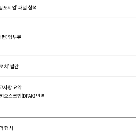
 심포지엄' 패널 참석
편: 업투뷰
로치’ 발간
권고사항 요약
키오스크법(DFAK) 번역
더 행사