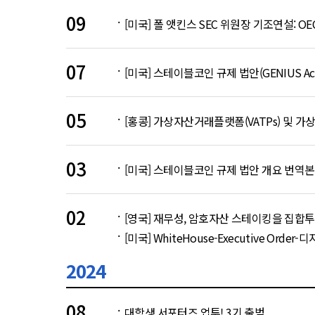
09
[미국] 폴 앳킨스 SEC 위원장 기조연설: O
07
[미국] 스테이블코인 규제 법안(GENIUS Act-
05
[홍콩] 가상자산거래플랫폼(VATPs) 및 가상
03
[미국] 스테이블코인 규제 법안 개요 번역본
02
[영국] 재무성, 암호자산 스테이킹을 집합
[미국] WhiteHouse-Executive O
2024
08
대학생 서포터즈 업투! 3기 출범