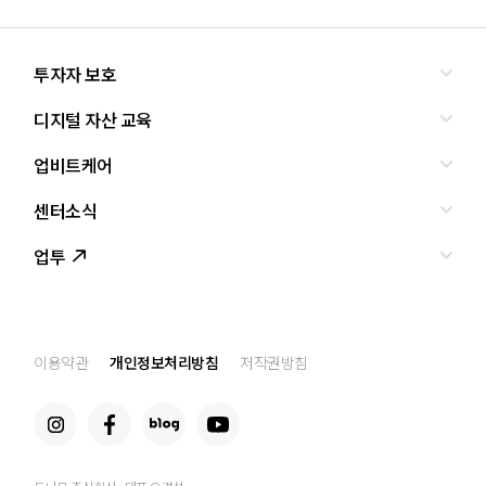
투자자 보호
디지털 자산 교육
올바른 투자란?
투자사기 유형과 예방
업비트케어
교육
피해사례
조사·연구
센터소식
서비스안내
업비트 보호조치
셀럽의조언
서비스신청
업투
인사말
설립경과
CI
공지사항
이용약관
개인정보처리방침
저작권방침
찾아오는 길