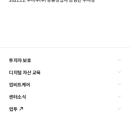
투자자 보호
디지털 자산 교육
올바른 투자란?
투자사기 유형과 예방
업비트케어
교육
피해사례
조사·연구
센터소식
서비스안내
업비트 보호조치
셀럽의조언
서비스신청
업투
인사말
설립경과
CI