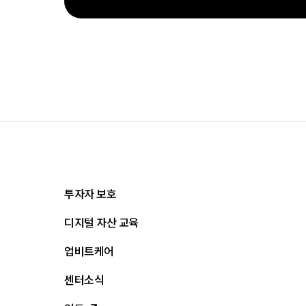
투자자 보호
디지털 자산 교육
올바른 투자란?
투자사기 유형과 예방
업비트케어
교육
피해사례
조사·연구
센터소식
서비스안내
업비트 보호조치
셀럽의조언
서비스신청