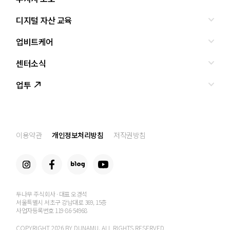
디지털 자산 교육
올바른 투자란?
투자사기 유형과 예방
업비트케어
교육
피해사례
조사·연구
센터소식
서비스안내
업비트 보호조치
셀럽의조언
서비스신청
업투
인사말
설립경과
CI
공지사항
이용약관
개인정보처리방침
저작권방침
찾아오는 길
두나무 주식회사 · 대표 오경석
서울특별시 서초구 강남대로 369, 15층
사업자등록번호 119-86-54968
COPYRIGHT 2026 BY DUNAMU. ALL RIGHTS RESERVED