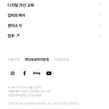
디지털 자산 교육
올바른 투자란?
투자사기 유형과 예방
업비트케어
교육
피해사례
조사·연구
센터소식
서비스안내
업비트 보호조치
셀럽의조언
서비스신청
업투
인사말
설립경과
CI
공지사항
이용약관
개인정보처리방침
저작권방침
찾아오는 길
두나무 주식회사 · 대표 오경석
서울특별시 서초구 강남대로 369, 15층
사업자등록번호 119-86-54968
COPYRIGHT 2026 BY DUNAMU. ALL RIGHTS RESERVED