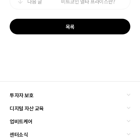
다음 글
비트코인 델타 프라이스란?
목록
투자자 보호
디지털 자산 교육
올바른 투자란?
투자사기 유형과 예방
업비트케어
교육
피해사례
조사·연구
센터소식
서비스안내
업비트 보호조치