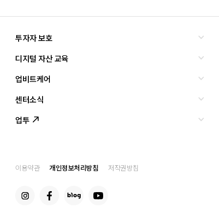
투자자 보호
디지털 자산 교육
올바른 투자란?
투자사기 유형과 예방
업비트케어
교육
피해사례
조사·연구
센터소식
서비스안내
업비트 보호조치
셀럽의조언
서비스신청
업투
인사말
설립경과
CI
공지사항
이용약관
개인정보처리방침
저작권방침
찾아오는 길