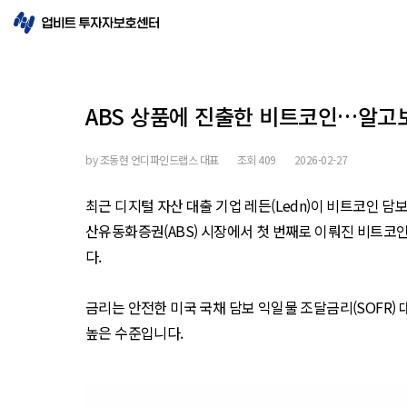
ABS 상품에 진출한 비트코인…알고보
by
조동현 언디파인드랩스 대표
조회
409
2026-02-27
최근 디지털 자산 대출 기업 레든(Ledn)이 비트코인 담
산유동화증권(ABS) 시장에서 첫 번째로 이뤄진 비트코인 
다.
금리는 안전한 미국 국채 담보 익일물 조달금리(SOFR) 
높은 수준입니다.