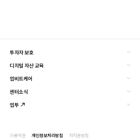
투자자 보호
디지털 자산 교육
올바른 투자란?
투자사기 유형과 예방
업비트케어
교육
피해사례
조사·연구
센터소식
서비스안내
업비트 보호조치
셀럽의조언
서비스신청
업투
인사말
설립경과
CI
공지사항
이용약관
개인정보처리방침
저작권방침