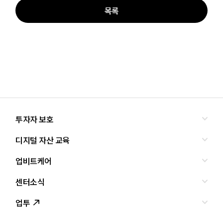
목록
투자자 보호
디지털 자산 교육
올바른 투자란?
투자사기 유형과 예방
업비트케어
교육
피해사례
조사·연구
센터소식
서비스안내
업비트 보호조치
셀럽의조언
서비스신청
업투
인사말
설립경과