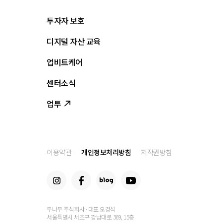
투자자 보호
디지털 자산 교육
올바른 투자란?
투자사기 유형과 예방
업비트케어
교육
피해사례
조사·연구
센터소식
서비스안내
업비트 보호조치
셀럽의조언
서비스신청
업투
인사말
설립경과
CI
공지사항
이용약관
개인정보처리방침
저작권방침
찾아오는 길
두나무 주식회사 · 대표 오경석
서울특별시 서초구 강남대로 369, 15층