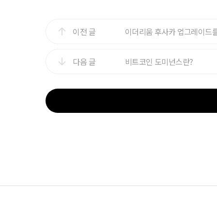
이전 글
이더리움 후사카 업그레이드
다음 글
비트코인 도미넌스란?