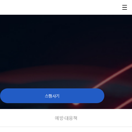
스캠사기
예방·대응책